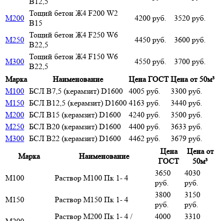
В12,5
Тощий бетон Ж4 F200 W2
М200
4200 руб.
3520 руб.
В15
Тощий бетон Ж4 F250 W6
М250
4450 руб.
3600 руб.
В22,5
Тощий бетон Ж4 F150 W6
М300
4550 руб.
3700 руб.
В22,5
Марка
Наименование
Цена ГОСТ
Цена от 50м³
М100
БСЛ В7,5 (керамзит) D1600
4005 руб.
3300 руб.
М150
БСЛ В12,5 (керамзит) D1600
4163 руб.
3440 руб.
М200
БСЛ В15 (керамзит) D1600
4240 руб.
3500 руб.
М250
БСЛ В20 (керамзит) D1600
4400 руб.
3633 руб.
М300
БСЛ В22 (керамзит) D1600
4462 руб.
3679 руб.
Цена
Цена от
Марка
Наименование
ГОСТ
50м³
3650
4030
М100
Раствор М100 Пк 1- 4
руб.
руб.
3800
3150
М150
Раствор М150 Пк 1- 4
руб.
руб.
Раствор М200 Пк 1- 4 /
4000
3310