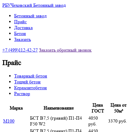
РБУ
Чеховский Бетонный завод
Бетонный завод
Прайс
Доставка
Бетон
Заказать
+7
(499)
112-42-27
Заказать обратный звонок
Прайс
Товарный бетон
Тощий бетон
Керамзитобетон
Раствор
Цена
Цена от
Марка
Наименование
ГОСТ
50м³
БСТ В7,5 (гравий) П1-П4
4050
М100
3370 руб.
F50 W2
руб.
БСТ В7,5 (гранит) П1-П4
4450