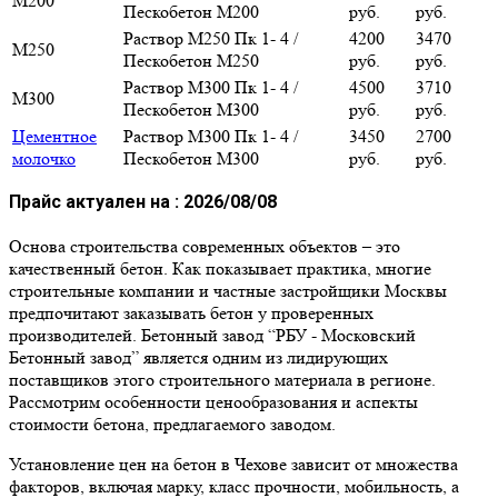
М200
Пескобетон М200
руб.
руб.
Раствор М250 Пк 1- 4 /
4200
3470
М250
Пескобетон М250
руб.
руб.
Раствор М300 Пк 1- 4 /
4500
3710
М300
Пескобетон М300
руб.
руб.
Цементное
Раствор М300 Пк 1- 4 /
3450
2700
молочко
Пескобетон М300
руб.
руб.
Прайс актуален на :
2026/08/08
Основа строительства современных объектов – это
качественный бетон. Как показывает практика, многие
строительные компании и частные застройщики Москвы
предпочитают заказывать бетон у проверенных
производителей. Бетонный завод “РБУ - Московский
Бетонный завод” является одним из лидирующих
поставщиков этого строительного материала в регионе.
Рассмотрим особенности ценообразования и аспекты
стоимости бетона, предлагаемого заводом.
Установление цен на бетон в Чехове зависит от множества
факторов, включая марку, класс прочности, мобильность, а